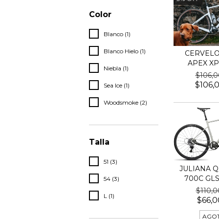
Color
Blanco (1)
Blanco Hielo (1)
CERVELO
APEX XP
Niebla (1)
$106,
$106,
Sea Ice (1)
Woodsmoke (2)
Talla
51 (3)
JULIANA Q
700C GLS
54 (3)
$110,
L (1)
$66,0
AGO