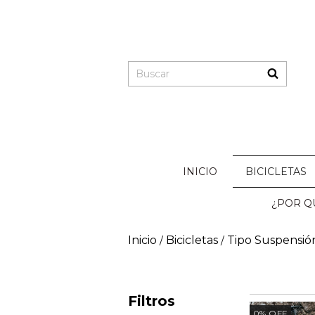
INICIO
BICICLETAS
¿POR QU
Inicio
Bicicletas
Tipo Suspensió
/
/
Filtros
0
%
OFF