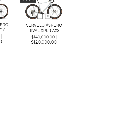
+1
PERO
CERVELO ÁSPERO
610
RIVAL XPLR AXS
0
$140,000.00
0
$120,000.00