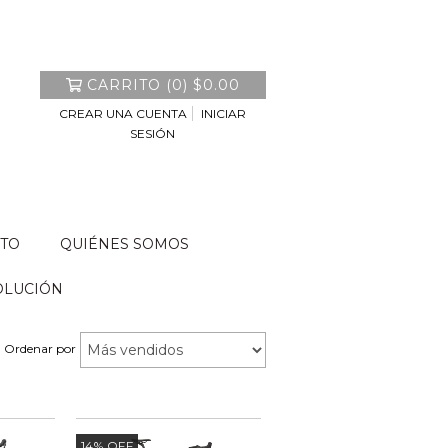
CARRITO
(
0
)
$0.00
CREAR UNA CUENTA
INICIAR
SESIÓN
TO
QUIÉNES SOMOS
OLUCIÓN
Ordenar por
14
%
OFF