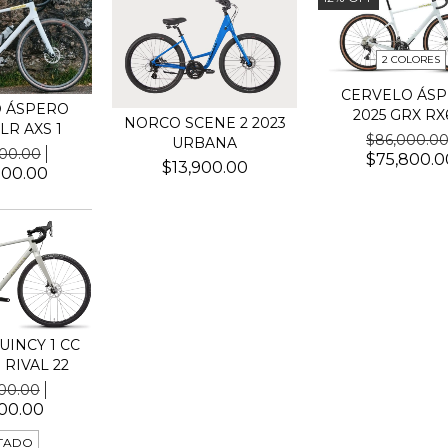
2 COLORES
CERVELO ÁS
 ÁSPERO
2025 GRX RX
NORCO SCENE 2 2023
LR AXS 1
$86,000.0
URBANA
000.00
$75,800.0
$13,900.00
000.00
UINCY 1 CC
 RIVAL 22
000.00
00.00
TADO