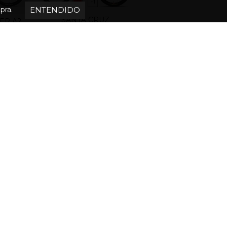
+1
ENTENDIDO
pra.
SANTA CRUZ
ER A2
HIGHTOWER 4 2026
AIL
R29 KIT 70
0
$129,000.00
$115,000.00
AGOTADO
NUEVO
NUEVO
SANTA CRUZ HECKLER
OMAD 6
SL KIT S E-BIKE
X AXS
$206,000.00