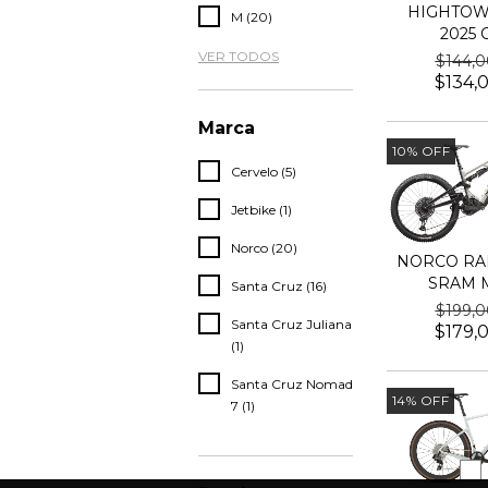
HIGHTOWE
M (20)
2025 C
VER TODOS
$144,
$134,
Marca
10
%
OFF
Cervelo (5)
Jetbike (1)
Norco (20)
NORCO RAN
SRAM 
Santa Cruz (16)
$199,
Santa Cruz Juliana
$179,
(1)
Santa Cruz Nomad
14
%
OFF
7 (1)