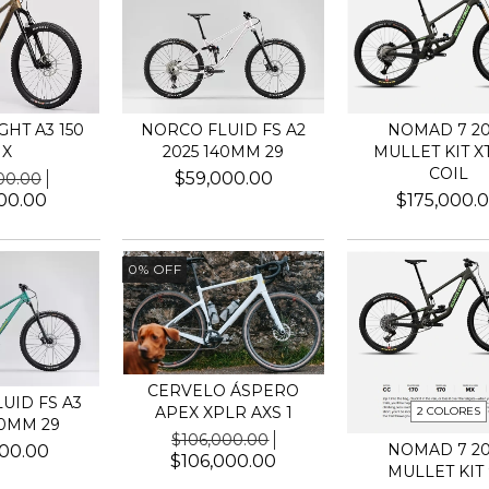
NOMAD 7 20
HT A3 150
NORCO FLUID FS A2
MULLET KIT XT
X
2025 140MM 29
COIL
$59,000.00
00.00
$175,000.
00.00
0
%
OFF
CERVELO ÁSPERO
UID FS A3
APEX XPLR AXS 1
2 COLORES
40MM 29
$106,000.00
NOMAD 7 20
00.00
$106,000.00
MULLET KIT