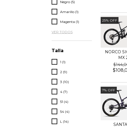
Negro (5)
Amarillo (1)
25
%
OFF
Magenta (1)
VER TODOS
Talla
NORCO SIG
MX 
1 (1)
$144,
$108,
2 (9)
3 (10)
7
%
OFF
4 (7)
51 (4)
54 (4)
L (14)
SANTA