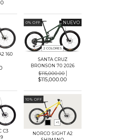
00
NUEVO
0
%
OFF
2 COLORES
2 160
SANTA CRUZ
BRONSON 70 2026
0
$115,000.00
$115,000.00
10
%
OFF
+1
 C3
NORCO SIGHT A2
29
SHIMANO