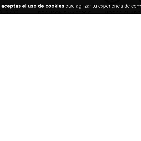
 ÁSPERO
o
aceptas el uso de cookies
para agilizar tu experiencia de com
SANTA CRUZ
PLR AXS
BRONSON 5 MX 2026 C
NORCO CHARG
KIT 70
2025 HARDT
000.00
000.00
$25,000.0
$121,000.00
$114,000.00
AGOTADO
NUEVO
IC A2 2024
SANTA CRUZ HECKLER
AM
SL KIT R E-BIKE LIGER...
00.00
$175,000.00
00.00
$169,000.00
SANTA CRUZ N
TADO
MX 2025 KIT G
AGOTADO