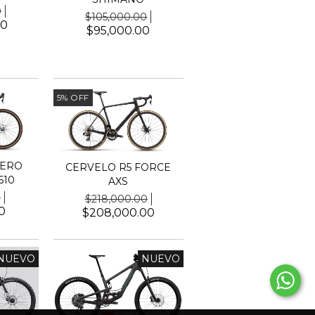
0
$105,000.00
00
$95,000.00
5
%
OFF
PERO
CERVELO R5 FORCE
610
AXS
0
$218,000.00
0
$208,000.00
NUEVO
NUEVO