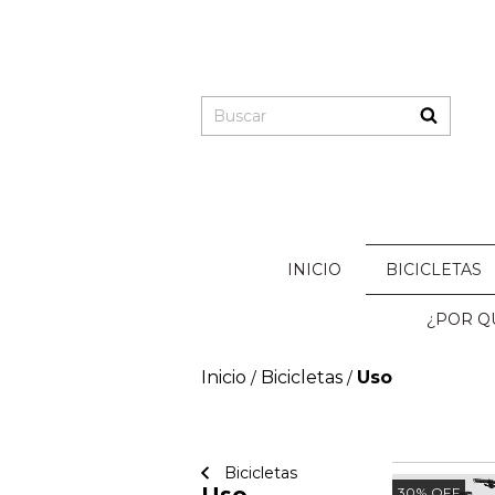
INICIO
BICICLETAS
¿POR QU
Inicio
Bicicletas
Uso
/
/
Bicicletas
30
%
OFF