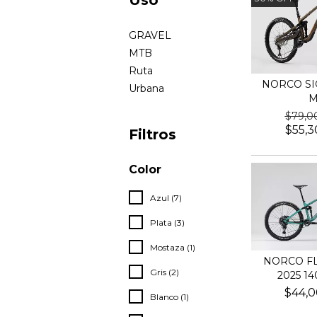
Uso
GRAVEL
MTB
Ruta
NORCO SIG
Urbana
M
$79,0
$55,3
Filtros
Color
Azul (7)
Plata (3)
Mostaza (1)
NORCO FL
Gris (2)
2025 1
$44,0
Blanco (1)