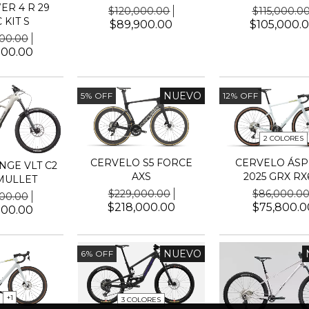
R 4 R 29
$120,000.00
$115,000.0
 KIT S
$89,900.00
$105,000.
000.00
000.00
NUEVO
5
%
OFF
12
%
OFF
2 COLORES
CERVELO S5 FORCE
CERVELO ÁS
GE VLT C2
AXS
2025 GRX RX
MULLET
$229,000.00
$86,000.0
000.00
$218,000.00
$75,800.0
000.00
NUEVO
6
%
OFF
+1
3 COLORES