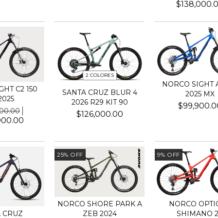
$138,000.
2 COLORES
NORCO SIGHT A
HT C2 150
SANTA CRUZ BLUR 4
2025 MX
2025
2026 R29 KIT 90
$99,900.0
000.00
$126,000.00
000.00
25
%
OFF
9
%
OFF
NORCO SHORE PARK A
NORCO OPTIC
ZEB 2024
SHIMANO 
 CRUZ