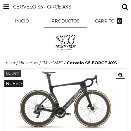
CERVELO S5 FORCE AXS
INICIO
PRODUCTOS
CARRITO
0
Inicio
/
Bicicletas
/
*NUEVAS*
/
Cervelo S5 FORCE AXS
5
%
OFF
NUEVO